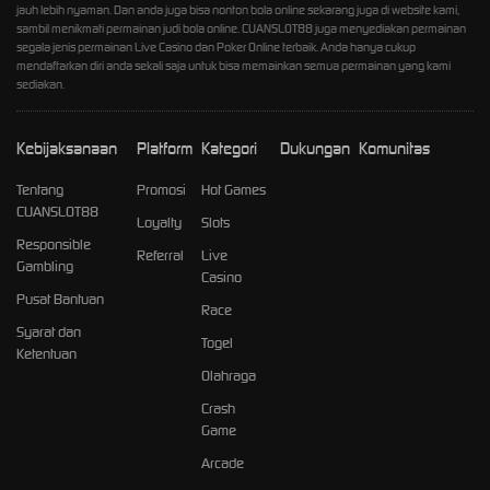
jauh lebih nyaman. Dan anda juga bisa nonton bola online sekarang juga di website kami,
sambil menikmati permainan judi bola online. CUANSLOT88 juga menyediakan permainan
segala jenis permainan Live Casino dan Poker Online terbaik. Anda hanya cukup
mendaftarkan diri anda sekali saja untuk bisa memainkan semua permainan yang kami
sediakan.
Kebijaksanaan
Platform
Kategori
Dukungan
Komunitas
Tentang
Promosi
Hot Games
CUANSLOT88
Loyalty
Slots
Responsible
Referral
Live
Gambling
Casino
Pusat Bantuan
Race
Syarat dan
Togel
Ketentuan
Olahraga
Crash
Game
Arcade