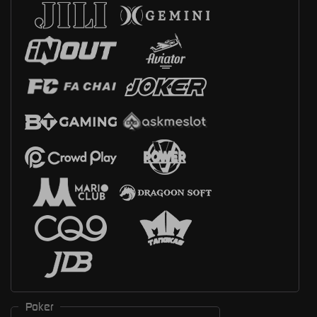
Poker