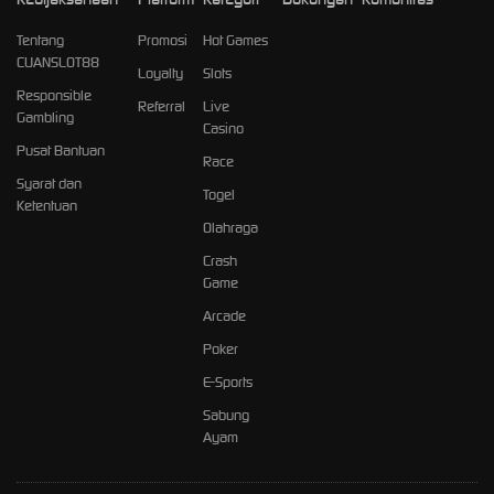
Tentang
Promosi
Hot Games
CUANSLOT88
Loyalty
Slots
Responsible
Referral
Live
Gambling
Casino
Pusat Bantuan
Race
Syarat dan
Togel
Ketentuan
Olahraga
Crash
Game
Arcade
Poker
E-Sports
Sabung
Ayam