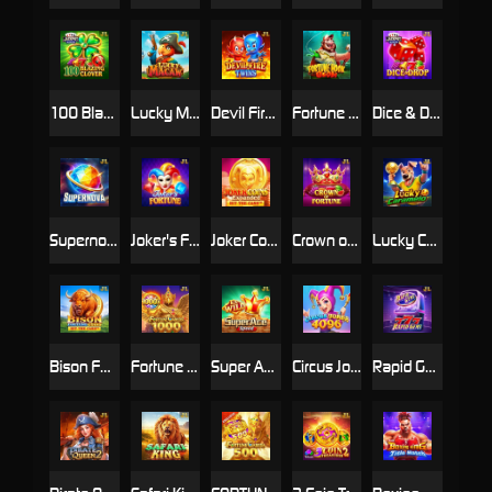
100 Blazing Clover
Lucky Macaw
Devil Fire Twins
Fortune Hook Boom
Dice & Drop
Supernova
Joker's Fortune
Joker Coins Expanded
Crown of Fortune
Lucky Caramelo
Bison Fortune Coins
Fortune Garuda 1000
Super Ace SPEED
Circus Joker 4096
Rapid Gems 777