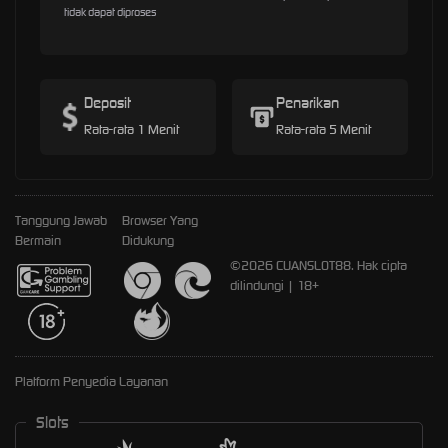
tidak dapat diproses
Deposit
Penarikan
Rata-rata 1 Menit
Rata-rata 5 Menit
Tanggung Jawab
Browser Yang
Bermain
Didukung
©2026 CUANSLOT88. Hak cipta
dilindungi | 18+
Platform Penyedia Layanan
Slots