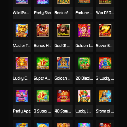
Wild Racer
Party Star
Book of Gold
Fortune Gems 3
War Of Dragons
Master Tiger
Bonus Hunter
God Of Martial
Golden Joker
SevenSevenSeven
Lucky Coming
Super Ace Deluxe
Golden Queen
20 Blazing Clover
3 Lucky Baozhu
Party Ape
3 Super Ace
40 Sparkling Crown
Lucky Jaguar 500
Storm of Seth 2