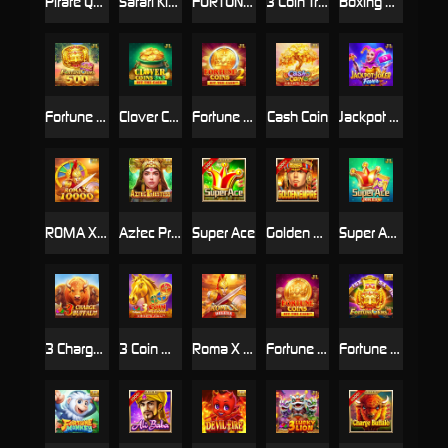
Pirate Queen 2
Safari King
FORTUNE GARUDA 500
3 Coin Treasures 2
Boxing King Title Match
Fortune Gems 500
Clover Coins 3x3
Fortune Coins 2
Cash Coin
Jackpot Joker FEVER
ROMA X 10000
Aztec Priestess
Super Ace
Golden Empire
Super Ace Joker
3 Charge Buffalo
3 Coin Wild Horse
Roma X Deluxe
Fortune Coins
Fortune Gems 2