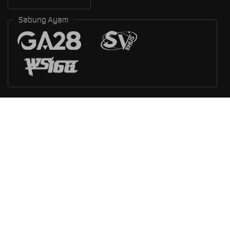
Sabung Ayam