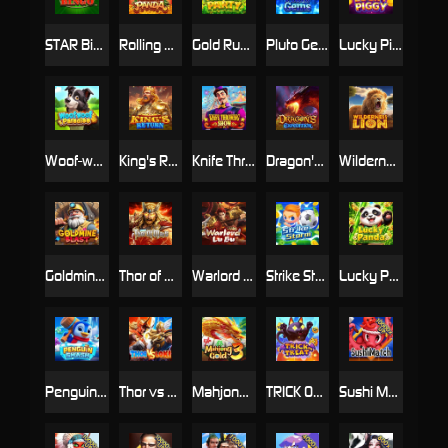
STAR Bingo
Rolling Panda
Gold Rush Party
Pluto Gems
Lucky Piggy
Woof-woof Paradise
King's Return
Knife Throwing Show
Dragon's Expedition
Wilderness Lion
Goldmine Blast
Thor of Mars
Warlord Lu Bu
Strike Storm
Lucky Panda
Penguin Smash
Thor vs Loki
Mahjong Gold 3
TRICK OR TREAT
Sushi Match