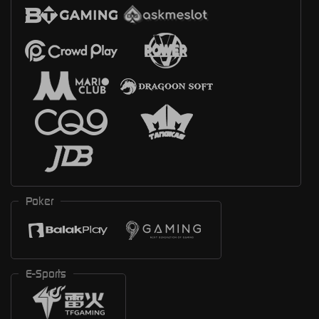
Poker
E-Sports