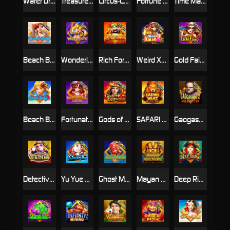
Water Dragon
Treasure Hunters
Circus-Lucky Mix
Fortune Cat
Time Machine
Beach Baby
Wonderland
Rich Fortune
Weird Xmas2
Gold Fairy 2
Beach Baby2
Fortunate Lion-Lucky Mix
Gods of Egypt2
SAFARI HEAT-MULTIPLY FUN
Gaogashou2 MULTIPLY FUN
Detective Girl
Yu Yue Long Men
Ghost Mansion
Mayan Adventure
Deep Rising