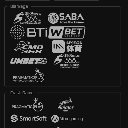
Olahraga
Crash Game