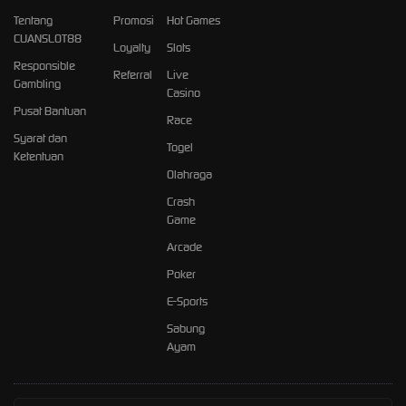
Tentang
Promosi
Hot Games
CUANSLOT88
Loyalty
Slots
Responsible
Referral
Live
Gambling
Casino
Pusat Bantuan
Race
Syarat dan
Togel
Ketentuan
Olahraga
Crash
Game
Arcade
Poker
E-Sports
Sabung
Ayam