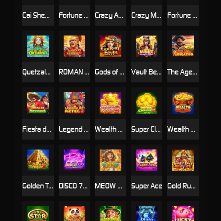
Cai Shen Arrives!
Fortune Toto 4D
Crazy ATM
Crazy Money Rolling
Fortune Horse
Quetzalcoatl
ROMAN WARRIOR2
Gods of Egypt
Vault Beauty Thief
The Age Of Navigation
Fiesta de Mexicana
Legend of Aztec2
Wealth Rising 2
Super Clovers 2
Wealth Rolling
Golden Temple2
DISCO 777
MEOW DYNASTY
Super Ace
Gold Rush Blast