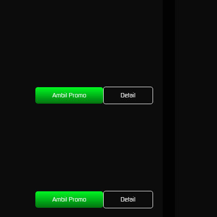
Ambil Promo
Detail
Ambil Promo
Detail