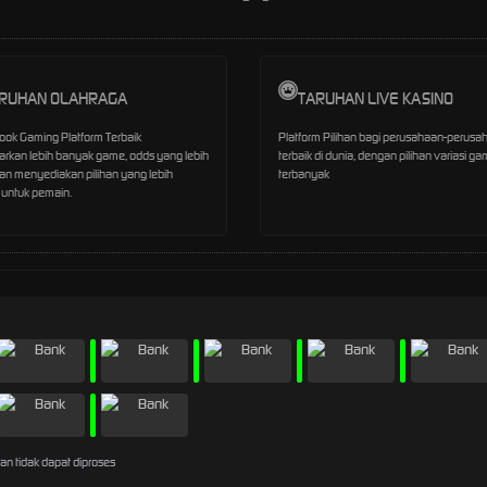
RUHAN OLAHRAGA
TARUHAN LIVE KASINO
ook Gaming Platform Terbaik
Platform Pilihan bagi perusahaan-perusa
kan lebih banyak game, odds yang lebih
terbaik di dunia, dengan pilihan variasi g
 dan menyediakan pilihan yang lebih
terbanyak
untuk pemain.
an tidak dapat diproses