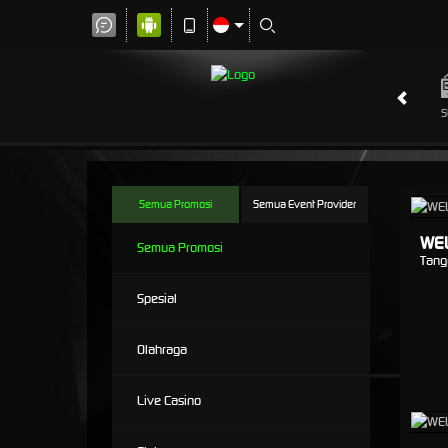
HOT GAMES
S
Semua Promosi
Semua Event Provider
WEL
Semua Promosi
Tang
Spesial
Olahraga
Live Casino