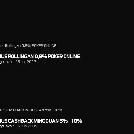
US ROLLINGAN 0,8% POKER ONLINE
gal akhir:
16-Jul-2027
US CASHBACK MINGGUAN 5% - 10%
gal akhir:
16-Jun-2035