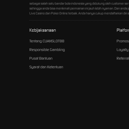
sebagai salah satu bandar bola indonesia yang didukung oleh customer se
sehingga anda bisa menikmati permainan ini jauh lebih nyaman. Dan anda j
Live Casino dan Poker Online terbaik. Anda hanya cukup mendaftarkan dir
Kebijaksanaan
Platfo
Tentang CUANSLOT88
Promos
Responsible Gambling
Loyalty
Pusat Bantuan
Referral
Syarat dan Ketentuan