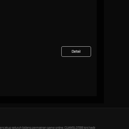
Detail
g mencakup seluruh bidang permainan game online. CUANSLOT88 kini hadir