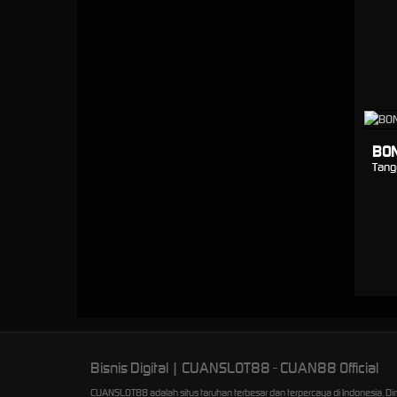
BON
Tang
Bisnis Digital | CUANSLOT88 - CUAN88 Official
CUANSLOT88 adalah situs taruhan terbesar dan terpercaya di Indonesia. Di